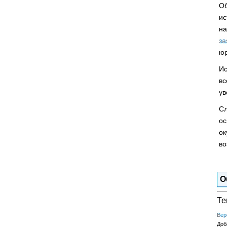
Об
ис
на
за
юр
Ис
вс
ув
Сл
ос
ок
во
О
Те
Вер
Доб