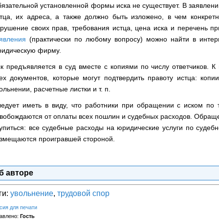
язательной установленной формы иска не существует. В заявлени
тца, их адреса, а также должно быть изложено, в чем конкрет
рушение своих прав, требования истца, цена иска и перечень 
явления
(практически по любому вопросу) можно найти в интер
идическую фирму.
к предъявляется в суд вместе с копиями по числу ответчиков. 
ех документов, которые могут подтвердить правоту истца: копи
ольнении, расчетные листки и т. п.
едует иметь в виду, что работники при обращении с иском по
вобождаются от оплаты всех пошлин и судебных расходов. Обращ
упиться: все судебные расходы на юридические услуги по судебно
змещаются проигравшей стороной.
б авторе
ги:
увольнение
,
трудовой спор
сия для печати
авлено:
Гость