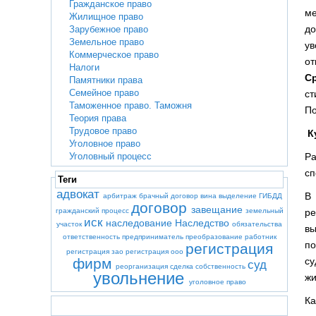
Гражданское право
ме
Жилищное право
до
Зарубежное право
Земельное право
ув
Коммерческое право
от
Налоги
С
Памятники права
Семейное право
ст
Таможенное право. Таможня
По
Теория права
Трудовое право
К
Уголовное право
Ра
Уголовный процесс
сп
Теги
адвокат
В 
арбитраж
брачный договор
вина
выделение
ГИБДД
договор
завещание
ре
гражданский процесс
земельный
иск
наследование
Наследство
участок
обязательства
вы
ответственность
предприниматель
преобразование
работник
по
регистрация
регистрация зао
регистрация ооо
су
фирм
суд
реорганизация
сделка
собственность
увольнение
жи
уголовное право
Ка