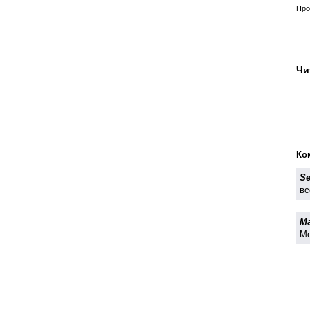
Про
Чи
Ко
Se
вс
Ma
Мо