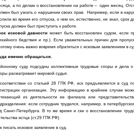
сяца, а по делам о восстановлении на работе – один месяц. Отсчи
лжен был узнать о нарушении своих прав. Например, если в нару
олили во время его отпуска, о чем он, естественно, не знал, срок 
пуска должен был приступить к работе.
рок исковой давности
может быть восстановлен судом, если п
ихийного бедствия и пр.). Если уважительных причин для пропуск
этому очень важно вовремя обратиться с исковым заявлением в су
уда именно обращаться.
йонному суду подсудны коллективные трудовые споры и дела о 
оры расматривает мировой судья.
соответствии со статьей 28 ГПК РФ, иск предъявляется в суд 
гистрации организации. Эту информацию в крайнем случае можно
текающий из деятельности ее филиала или представительств
дразделения: если сотрудник трудился, например, в петербургск
д Санкт-Петербурга. В то же время и ски о восстановлении труд
тельства истца (ст.29 ГПК РФ).
к писать исковое заявление в суд.