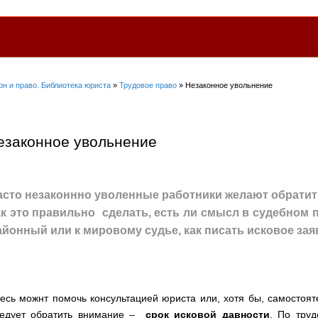
он и право. Библиотека юриста
»
Трудовое право
» Незаконное увольнение
езаконное увольнение
асто незаконнно уволенные работники желают обратить
ак это правильно сделать, есть ли смысл в судебном п
айонный или к мировому судье, как писать исковое заяв
есь можнт помочь консультацией юриста или, хотя бы, самостоя
ледует обратить внимание –
срок исковой давности
. По труд