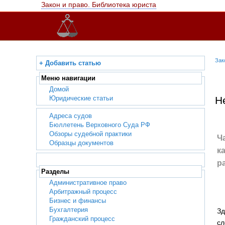
Закон и право. Библиотека юриста
Зак
+ Добавить статью
Меню навигации
Домой
Юридические статьи
Н
Адреса судов
Бюллетень Верховного Суда РФ
Обзоры судебной практики
Ч
Образцы документов
к
р
Разделы
Административное право
Арбитражный процесс
Бизнес и финансы
Бухгалтерия
Зд
Гражданский процесс
с