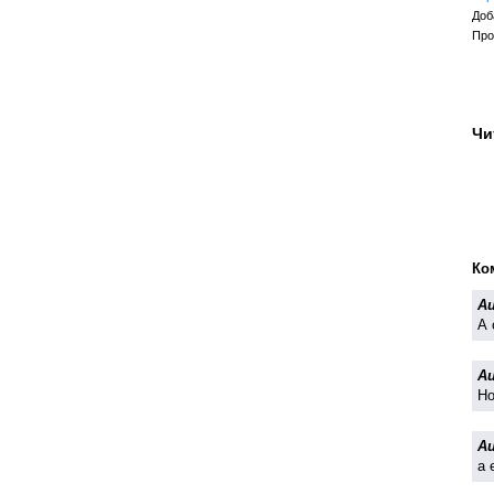
Доб
Про
Чи
Ко
Au
А 
Au
Н
Au
а 