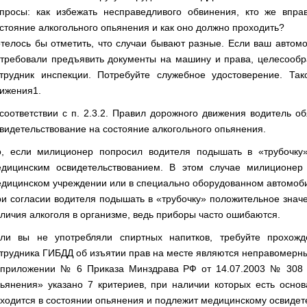
просы: как избежать несправедливого обвинения, кто же впра
стояние алкогольного опьянения и как оно должно проходить?
телось бы отметить, что случаи бывают разные. Если ваш автом
требовали предъявить документы на машину и права, целесообра
трудник инспекции. Потребуйте служебное удостоверение. Та
ижения1.
соответствии с п. 2.3.2. Правил дорожного движения водитель 
видетельствование на состояние алкогольного опьянения.
, если милиционер попросил водителя подышать в «трубочку»,
дицинским освидетельствованием. В этом случае милиционер
дицинском учреждении или в специально оборудованном автомоб
и согласии водителя подышать в «трубочку» положительное знач
личия алкоголя в организме, ведь приборы часто ошибаются.
ли вы не употребляли спиртных напитков, требуйте прохожд
трудника ГИБДД об изъятии прав на месте являются неправомерн
приложении № 6 Приказа Минздрава РФ от 14.07.2003 № 308 
ьянения» указано 7 критериев, при наличии которых есть основ
ходится в состоянии опьянения и подлежит медицинскому освидет