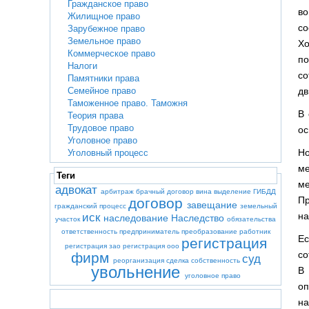
Гражданское право
во
Жилищное право
со
Зарубежное право
Земельное право
Хо
Коммерческое право
по
Налоги
со
Памятники права
Семейное право
дв
Таможенное право. Таможня
В 
Теория права
Трудовое право
ос
Уголовное право
Но
Уголовный процесс
ме
Теги
ме
адвокат
арбитраж
брачный договор
вина
выделение
ГИБДД
Пр
договор
завещание
гражданский процесс
земельный
на
иск
наследование
Наследство
участок
обязательства
ответственность
предприниматель
преобразование
работник
Ес
регистрация
регистрация зао
регистрация ооо
со
фирм
суд
реорганизация
сделка
собственность
увольнение
В 
уголовное право
оп
на