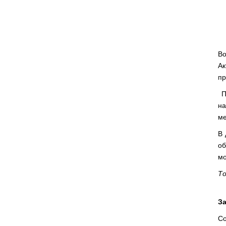
Во
Ак
пр
Пе
на
ме
В 
об
мо
То
За
Со