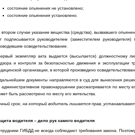
состояние опьянения не установлено;
состояние опьянения установлено.
 втором случае указание вещества (средства), вызвавшего опьянен
т подписывается руководителем (заместителем руководителя)
оводившим освидетельствование.
рвый экземпляр акта выдается (высылается) должностному лиц
дзора и контроля за безопасностью движения и эксплуатации тр
дицинской организации, в которой произведено освидетельствовани
дальнейшем документы направляются в суд для вынесения реше
 административном правонарушении рассматривается по месту ег
жет быть рассмотрено по месту его жительства.
чный срок, на который водитель лишается прав, устанавливает
щита водителя – дело рук самого водителя
трудники ГИБДД не всегда соблюдают требования закона. Поэтому