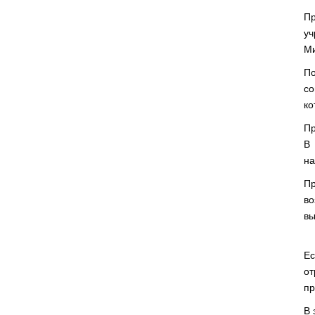
Пр
уч
Ми
По
со
ко
Пр
В 
на
Пр
во
вы
Ес
от
пр
В 