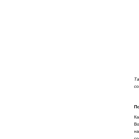
Та
со
П
Ка
Во
н
со