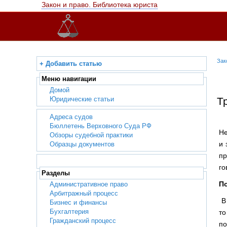
Закон и право. Библиотека юриста
Зак
+ Добавить статью
Меню навигации
Домой
Юридические статьи
Т
Адреса судов
Бюллетень Верховного Суда РФ
Не
Обзоры судебной практики
и 
Образцы документов
пр
го
Разделы
По
Административное право
Арбитражный процесс
В 
Бизнес и финансы
Бухгалтерия
то
Гражданский процесс
по