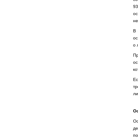
93
ос
не
В 
ос
о 
Пр
ос
ко
Ес
тр
ли
О
О
де
по