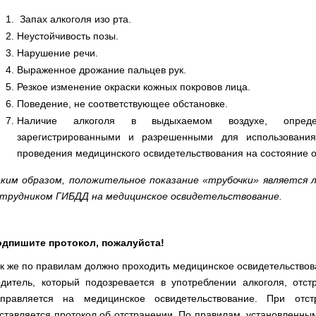
Запах алкоголя изо рта.
Неустойчивость позы.
Нарушение речи.
Выраженное дрожание пальцев рук.
Резкое изменение окраски кожных покровов лица.
Поведение, не соответствующее обстановке.
Наличие алкоголя в выдыхаемом воздухе, определ
зарегистрированными и разрешенными для использовани
проведения медицинского освидетельствования на состояние 
ким образом, положительное показание «трубочки» является л
трудником ГИБДД на медицинское освидетельствование.
одпишите протокол, пожалуйста!
к же по правилам должно проходить медицинское освидетельство
дитель, который подозревается в употреблении алкоголя, отс
аправляется на медицинское освидетельствование. При отс
ставляется протокол об отстранении. По правилам, установленн