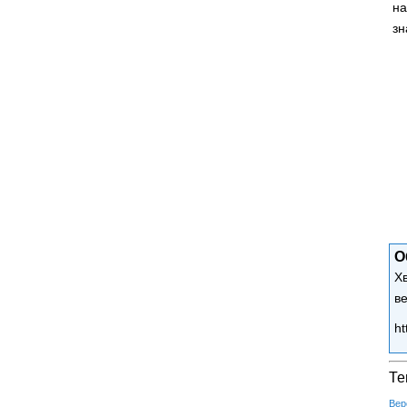
на
зн
О
Х
в
ht
Те
Вер