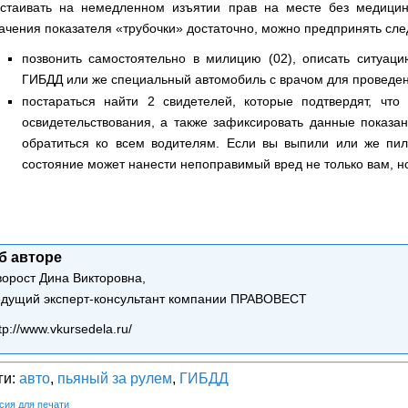
стаивать на немедленном изъятии прав на месте без медицинс
ачения показателя «трубочки» достаточно, можно предпринять сл
позвонить самостоятельно в милицию (02), описать ситуаци
ГИБДД или же специальный автомобиль с врачом для проведен
постараться найти 2 свидетелей, которые подтвердят, что
освидетельствования, а также зафиксировать данные показа
обратиться ко всем водителям. Если вы выпили или же пили
состояние может нанести непоправимый вред не только вам, 
б авторе
ворост Дина Викторовна,
едущий эксперт-консультант компании ПРАВОВЕСТ
tp://www.vkursedela.ru/
ги:
авто
,
пьяный за рулем
,
ГИБДД
сия для печати