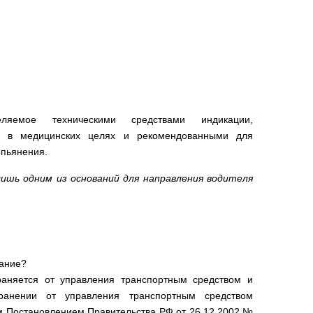
яемое техническими средствами индикации,
я в медицинских целях и рекомендованными для
опьянения.
ишь одним из оснований для направления водителя
вание?
траняется от управления транспортным средством и
транении от управления транспортным средством
ым Постановлением Правительства РФ от 26.12.2002 №