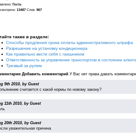
авлено:
Гость
смотрено:
13487
Слов:
967
тайте также в разделе:
Способы продления срока оплаты административного штрафа
Разрешение на установку кондиционера
Как правильно вести себя с гаишником
Ответственность за управление транспортом в состоянии алког
Трезвый за рулем
мментарии
Добавить комментарий
У Вас нет права давать комментар
g 9th 2010, by Guest
опьянение считается с какой нормы по новому закону?
g 11th 2010, by Guest
оль
g 20th 2010, by Guest
если уважительная причина