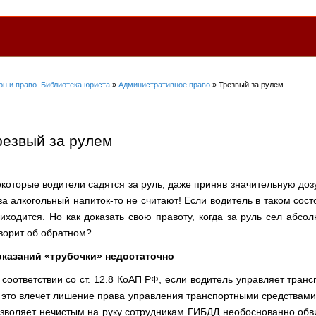
он и право. Библиотека юриста
»
Административное право
» Трезвый за рулем
резвый за рулем
которые водители садятся за руль, даже приняв значительную дозу 
за алкогольный напиток-то не считают! Если водитель в таком со
иходится. Но как доказать свою правоту, когда за руль сел абсо
ворит об обратном?
казаний «трубочки» недостаточно
соответствии со ст. 12.8 КоАП РФ, если водитель управляет тран
 это влечет лишение права управления транспортными средствами 
зволяет нечистым на руку сотрудникам ГИБДД необоснованно обв