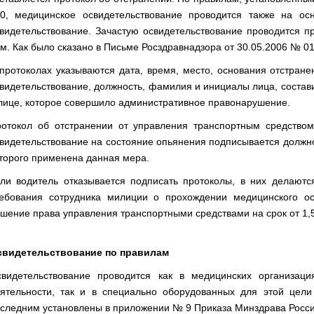
0, медицинское освидетельствование проводится также на о
видетельствование. Зачастую освидетельствование проводится пр
м. Как было сказано в Письме Росздравнадзора от 30.05.2006 № 01
протоколах указываются дата, время, место, основания отстран
видетельствование, должность, фамилия и инициалы лица, состави
лице, которое совершило административное правонарушение.
отокол об отстранении от управления транспортным средством
видетельствование на состояние опьянения подписывается должн
торого применена данная мера.
ли водитель отказывается подписать протоколы, в них делаютс
ебования сотрудника милиции о прохождении медицинского ос
шение права управления транспортными средствами на срок от 1,5
свидетельствование по правилам
свидетельствование проводится как в медицинских организа
ятельности, так и в специально оборудованных для этой цели
следним установлены в приложении № 9 Приказа Минздрава Росси