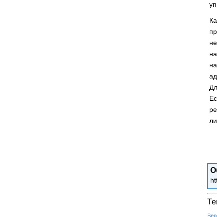
уп
Ка
пр
не
н
на
ад
Дл
Ес
ре
ли
О
ht
Те
Вер