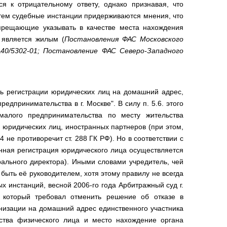
я к отрицательному ответу, однако признавая, что
 тем судебные инстанции придерживаются мнения, что
апрещающие указывать в качестве места нахождения
 является жилым (
Постановления ФАС Московского
40/5302-01; Постановление ФАС Северо-Западного
ть регистрации юридических лиц на домашний адрес,
редпринимательства в г. Москве". В силу п. 5.6. этого
 малого предпринимательства по месту жительства
 юридических лиц, иностранных партнеров (при этом,
4 не противоречит ст. 288 ГК РФ). Но в соответствии с
енная регистрация юридического лица осуществляется
рального директора). Иными словами учредитель, чей
ыть её руководителем, хотя этому правилу не всегда
х инстанций, весной 2006-го года Арбитражный суд г.
, который требовал отменить решение об отказе в
низации на домашний адрес единственного участника
ства физического лица и место нахождение органа