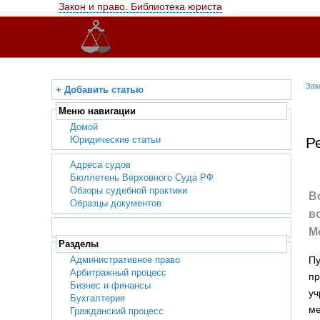
Закон и право. Библиотека юриста
Зак
+ Добавить статью
Меню навигации
Домой
Юридические статьи
Р
Адреса судов
Бюллетень Верховного Суда РФ
Обзоры судебной практики
В
Образцы документов
в
М
Разделы
Пу
Административное право
Арбитражный процесс
пр
Бизнес и финансы
уч
Бухгалтерия
ме
Гражданский процесс