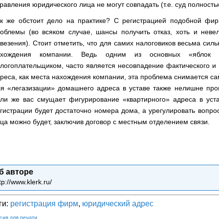
равления юридического лица не могут совпадать (т.е. суд полность
к же обстоит дело на практике? С регистрацией подобной фир
облемы (во всяком случае, шансы получить отказ, хоть и невел
везения). Стоит отметить, что для самих налоговиков весьма сил
ахождения компании. Ведь одним из основных «яблок р
логоплательщиком, часто является несовпадение фактического и
реса, как места нахождения компании, эта проблема снимается са
я «легазизации» домашнего адреса в уставе также нелишне проц
ли же вас смущает фигурирование «квартирного» адреса в уста
гистрации будет достаточно номера дома, а урегулировать вопро
ца можно будет, заключив договор с местным отделением связи.
б авторе
tp://www.klerk.ru/
ги:
регистрация фирм
,
юридический адрес
сия для печати