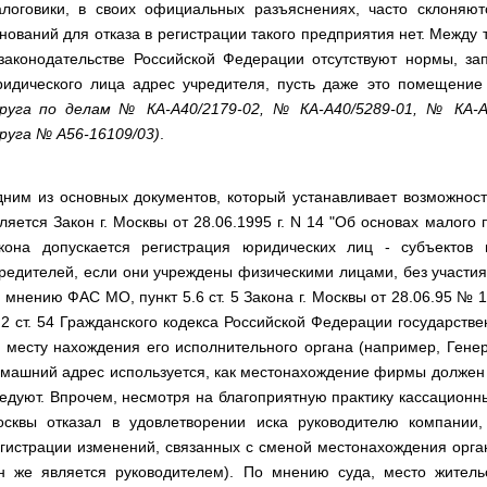
логовики, в своих официальных разъяснениях, часто склоняютс
нований для отказа в регистрации такого предприятия нет. Между
законодательстве Российской Федерации отсутствуют нормы, з
идического лица адрес учредителя, пусть даже это помещение
руга по делам № КА-А40/2179-02, № КА-А40/5289-01, № КА-А
руга № А56-16109/03)
.
ним из основных документов, который устанавливает возможнос
ляется Закон г. Москвы от 28.06.1995 г. N 14 "Об основах малого п
кона допускается регистрация юридических лиц - субъектов
редителей, если они учреждены физическими лицами, без участия
 мнению ФАС МО, пункт 5.6 ст. 5 Закона г. Москвы от 28.06.95 № 1
 2 ст. 54 Гражданского кодекса Российской Федерации государств
 месту нахождения его исполнительного органа (например, Гене
машний адрес используется, как местонахождение фирмы должен б
едуют. Впрочем, несмотря на благоприятную практику кассационны
сквы отказал в удовлетворении иска руководителю компании
гистрации изменений, связанных с сменой местонахождения орга
н же является руководителем). По мнению суда, место житель