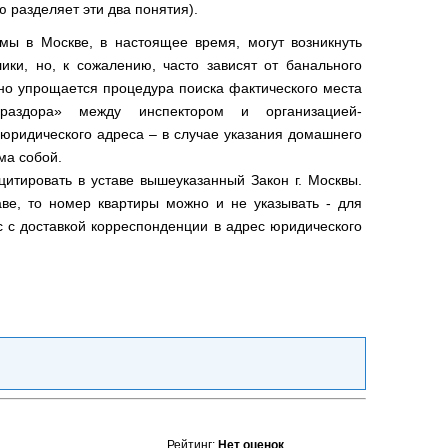
ю разделяет эти два понятия).
мы в Москве, в настоящее время, могут возникнуть
ики, но, к сожалению, часто зависят от банального
ьно упрощается процедура поиска фактического места
аздора» между инспектором и организацией-
 юридического адреса – в случае указания домашнего
ма собой.
итировать в уставе вышеуказанный Закон г. Москвы.
ве, то номер квартиры можно и не указывать - для
с с доставкой корреспонденции в адрес юридического
Рейтинг:
Нет оценок