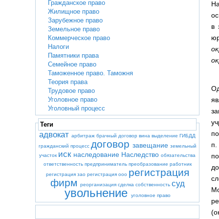
Гражданское право
На
Жилищное право
ос
Зарубежное право
в 
Земельное право
юр
Коммерческое право
Налоги
ок
Памятники права
ок
Семейное право
Таможенное право. Таможня
Теория права
Од
Трудовое право
яв
Уголовное право
Уголовный процесс
за
уч
Теги
по
адвокат
арбитраж
брачный договор
вина
выделение
ГИБДД
договор
п.
завещание
гражданский процесс
земельный
иск
наследование
Наследство
по
участок
обязательства
ответственность
предприниматель
преобразование
работник
до
регистрация
регистрация зао
регистрация ооо
сл
фирм
суд
реорганизация
сделка
собственность
Мо
увольнение
уголовное право
ре
(о