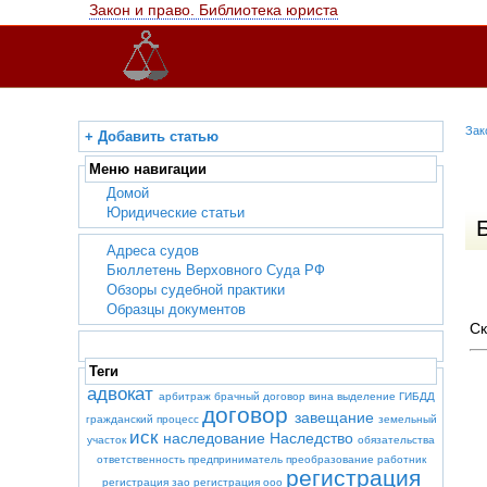
Закон и право. Библиотека юриста
Зак
+ Добавить статью
Меню навигации
Домой
Юридические статьи
Адреса судов
Бюллетень Верховного Суда РФ
Обзоры судебной практики
Образцы документов
Ск
Теги
адвокат
арбитраж
брачный договор
вина
выделение
ГИБДД
договор
завещание
гражданский процесс
земельный
иск
наследование
Наследство
участок
обязательства
ответственность
предприниматель
преобразование
работник
регистрация
регистрация зао
регистрация ооо