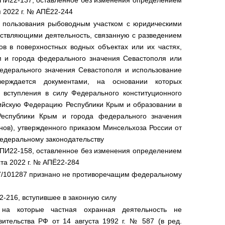
КПИ22-137, оставленное без изменения определением
 2022 г. № АПЁ22-244
ра пользования рыбоводным участком с юридическими
ствляющими деятельность, связанную с разведением
в в поверхностных водных объектах или их частях,
м и города федерального значения Севастополя или
едерального значения Севастополя и использование
верждается документами, на основании которых
 вступления в силу Федерального конституционного
ссийскую Федерацию Республики Крым и образовании в
Республики Крым и города федерального значения
онов), утвержденного приказом Минсельхоза России от
федеральному законодательству
КПИ22-158, оставленное без изменения определением
та 2022 г. № АПЁ22-284
07/101287 признано не противоречащим федеральному
2-216, вступившее в законную силу
 на которые частная охранная деятельность не
вительства РФ от 14 августа 1992 г. № 587 (в ред.