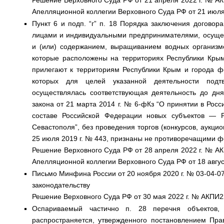
Решение Верховного Суда РФ от 21 апреля 2022 г. № А
Апелляционной коллегии Верховного Суда РФ от 21 июля
Пункт 6 и подп. “г” п. 18 Порядка заключения догово
лицами и индивидуальными предпринимателями, осуще
и (или) содержанием, выращиванием водных организмо
которые расположены на территориях Республики Кры
прилегают к территориям Республики Крым и города ф
которых для целей указанной деятельности подт
осуществлялась соответствующая деятельность до дня
закона от 21 марта 2014 г. № 6-фКз “О принятии в Ро
составе Российской Федерации новых субъектов — 
Севастополя”, без проведения торгов (конкурсов, аукци
25 июля 2019 г. № 443, признаны не противоречащими 
Решение Верховного Суда РФ от 28 апреля 2022 г. № А
Апелляционной коллегии Верховного Суда РФ от 18 авгус
Письмо Минфина России от 20 ноября 2020 г. № 03-04-
законодательству
Решение Верховного Суда РФ от 30 мая 2022 г. № АКПИ2
Оспариваемый частично п. 28 перечня объектов,
распространяется, утвержденного постановлением Пра