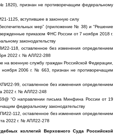
. № 1820), признан не противоречащим федеральному
21-1125, вступившее в законную силу
беспечительных мер” (приложение № 38) и “Решение
вержденные приказом ФНС России от 7 ноября 2018 г.
альному законодательству
ПИ22-118, оставленное без изменения определением
бря 2022 г. № АЛЛ22-288
ве на военную службу граждан Российской Федерации,
1 ноября 2006 г. № 663, признан не противоречащим
АКПИ22-99, оставленное без изменения определением
а 2022 г. № АЛЛ22-248
969@ “О направлении письма Минфина России от 19
оречащим федеральному законодательству
КПИ22-112, оставленное без изменения определением
та 2022 г. № АПЛ22-278
удебных коллегий Верховного Суда Российской