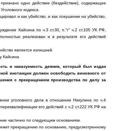
 признано одно действие (бездействие), содержащее
Уголовного кодекса.
цировал и как убийство, и как покушение на убийство,
ение Кайсина по ч.3 ст.30, п."г" ч.2 ст.105 УК РФ,
олностью реализован и в результате его действий
бийство является излишней.
у Кайсина
сть и наказуемость деяния, который был издан
орной инстанции должен освободить виновного от
ешения с прекращением производства по делу за
ении уголовного дела в отношении Никулина по ч.4
 переквалификации его действий с ч.2 ст.222 УК РФ на
ение частично по следующим основаниям.
одлежит прекращению по основанию, предусмотренному