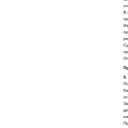
от
В 
пр
Из
пр
ре
Су
пр
Оп
П
5.
По
Ка
ос
За
де
из
Пр