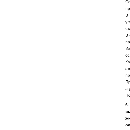
Со
пр
В 
уг
ст
В 
пр
Из
ос
Ка
эт
пр
Пр
а 
По
6
и
ж
о