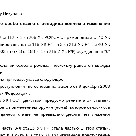
у Никулина
го особо опасного рецидива повлекло изменение
 ст.112, ч.3 ст.206 УК РСФСР с применением ст.40 УК
рованы на ст.116 УК РФ, ч.3 ст.213 УК РФ, ст.40 УК
03 г. по ч.3 ст.158, ч.1 ст.215-2 УК РФ) осужден по п."б"
олонии особого режима, поскольку ранее он дважды
й.
а приговор, указав следующее.
реступления, не основан на Законе от 8 декабря 2003
кой Федерации".
6 УК РССР, действия, предусмотренные этой статьей,
ое с применением оружия (ножа), которое относилось
о данной статье не превышало десять лет лишения
часть 3-я ст.213 УК РФ стала частью 1 этой статьи,
т, и в силу ч.3 ст.15 УК РФ указанное преступление