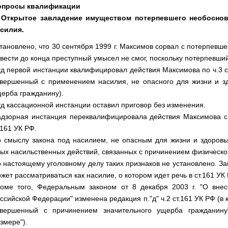
опросы квалификации
. Открытое завладение имуществом потерпевшего необоснов
силия.
тановлено, что 30 сентября 1999 г. Максимов сорвал с потерпевше
вести до конца преступный умысел не смог, поскольку потерпевши
д первой инстанции квалифицировал действия Максимова по ч.3 ст.3
вершенный с применением насилия, не опасного для жизни и зд
ерба гражданину).
д кассационной инстанции оставил приговор без изменения.
дзорная инстанция переквалифицировала действия Максимова с ч.3 с
.161 УК РФ.
 смыслу закона под насилием, не опасным для жизни и здоровь
ых насильственных действий, связанных с причинением физическо
 настоящему уголовному делу таких признаков не установлено. З
жет рассматриваться как насилие, о котором идет речь в ст.161 УК
оме того, Федеральным законом от 8 декабря 2003 г. "О вне
ссийской Федерации" изменена редакция п."д" ч.2 ст.161 УК РФ (в
овершенный с причинением значительного ущерба гражданину
змере").