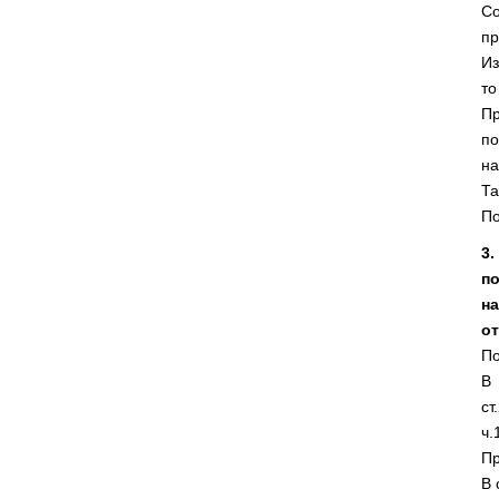
Со
пр
Из
то
Пр
по
на
Та
По
3
п
н
от
По
В 
ст
ч.
Пр
В 