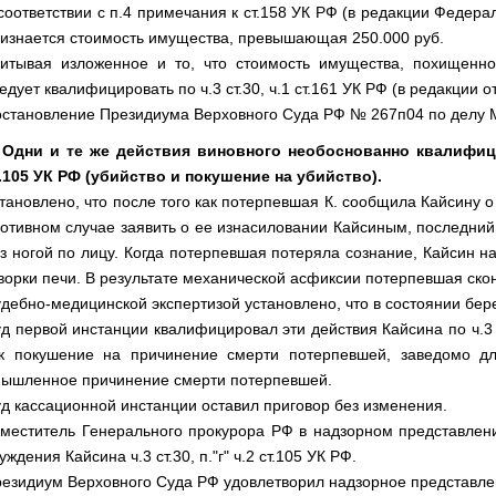
соответствии с п.4 примечания к ст.158 УК РФ (в редакции Федера
изнается стоимость имущества, превышающая 250.000 руб.
итывая изложенное и то, что стоимость имущества, похищенно
едует квалифицировать по ч.3 ст.30, ч.1 ст.161 УК РФ (в редакции от
становление Президиума Верховного Суда РФ № 267п04 по делу 
 Одни и те же действия виновного необоснованно квалифициро
.105 УК РФ (убийство и покушение на убийство).
тановлено, что после того как потерпевшая К. сообщила Кайсину о
отивном случае заявить о ее изнасиловании Кайсиным, последний
з ногой по лицу. Когда потерпевшая потеряла сознание, Кайсин н
ворки печи. В результате механической асфиксии потерпевшая ско
дебно-медицинской экспертизой установлено, что в состоянии бе
д первой инстанции квалифицировал эти действия Кайсина по ч.3 ст.
к покушение на причинение смерти потерпевшей, заведомо д
ышленное причинение смерти потерпевшей.
д кассационной инстанции оставил приговор без изменения.
меститель Генерального прокурора РФ в надзорном представлен
уждения Кайсина ч.3 ст.30, п."г" ч.2 ст.105 УК РФ.
езидиум Верховного Суда РФ удовлетворил надзорное представл