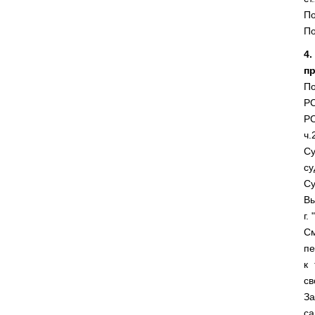
По
По
4
пр
По
РС
РС
ч.
Су
су
Су
Вы
г.
См
пе
к 
св
За
са