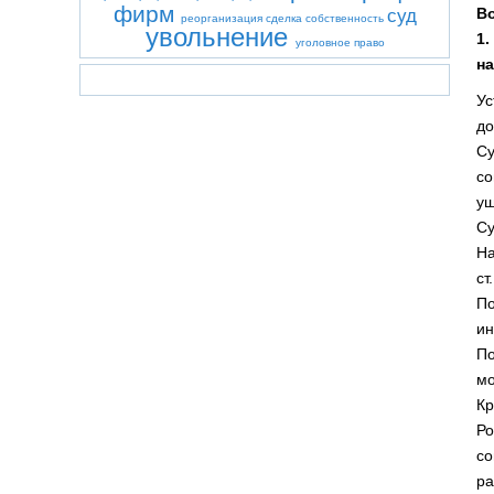
фирм
В
суд
реорганизация
сделка
собственность
увольнение
1
уголовное право
на
Ус
до
Су
со
ущ
Су
На
ст
По
ин
По
мо
Кр
Ро
с
ра