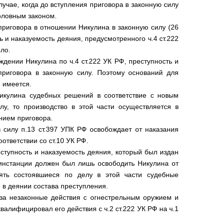
случае, когда до вступления приговора в законную силу
оловным законом.
приговора в отношении Никулина в законную силу (26
ь и наказуемость деяния, предусмотренного ч.4 ст.222
ло.
дении Никулина по ч.4 ст.222 УК РФ, преступность и
приговора в законную силу. Поэтому оснований для
 имеется.
икулина судебных решений в соответствие с новым
у, то производство в этой части осуществляется в
нием приговора.
 силу п.13 ст.397 УПК РФ освобождает от наказания
ответствии со ст.10 УК РФ.
ступность и наказуемость деяния, который был издан
 инстанции должен был лишь освободить Никулина от
нять состоявшиеся по делу в этой части судебные
 в деянии состава преступления.
за незаконные действия с огнестрельным оружием и
лифицировал его действия с ч.2 ст.222 УК РФ на ч.1