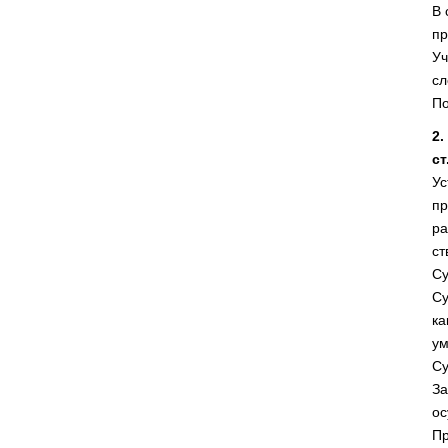
В 
пр
Уч
сл
По
2.
ст
Ус
пр
ра
ст
Су
Су
ка
ум
Су
За
ос
Пр