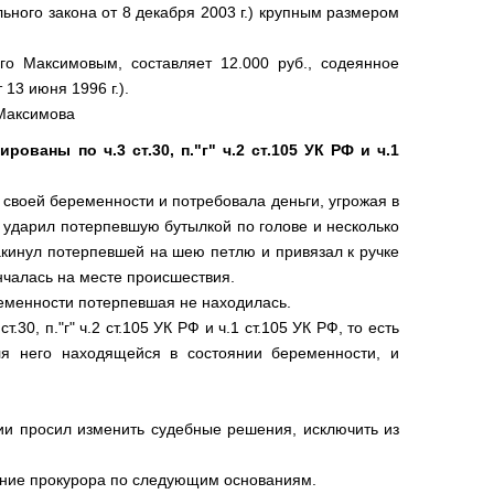
льного закона от 8 декабря 2003 г.) крупным размером
го Максимовым, составляет 12.000 руб., содеянное
 13 июня 1996 г.).
Максимова
ваны по ч.3 ст.30, п."г" ч.2 ст.105 УК РФ и ч.1
 своей беременности и потребовала деньги, угрожая в
 ударил потерпевшую бутылкой по голове и несколько
акинул потерпевшей на шею петлю и привязал к ручке
нчалась на месте происшествия.
ременности потерпевшая не находилась.
30, п."г" ч.2 ст.105 УК РФ и ч.1 ст.105 УК РФ, то есть
ля него находящейся в состоянии беременности, и
ии просил изменить судебные решения, исключить из
ение прокурора по следующим основаниям.