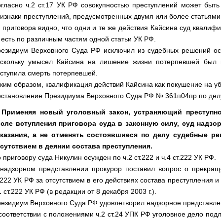
гласно ч.2 ст.17 УК РФ совокупностью преступлений может быть
изнаки преступлений, предусмотренных двумя или более статьями 
 приговора видно, что одни и те же действия Кайсина суд квалифи
 есть по различным частям одной статьи УК РФ.
езидиум Верховного Суда РФ исключил из судебных решений осужд
скольку умысел Кайсина на лишение жизни потерпевшей был п
ступила смерть потерпевшей.
ким образом, квалификация действий Кайсина как покушение на у
становление Президиума Верховного Суда РФ № 361п04пр по дел
. Применяя новый уголовный закон, устраняющий преступно
осле вступления приговора суда в законную силу, суд надз
аказания, а не отменять состоявшиеся по делу судебные р
сутствием в деянии состава преступления.
 приговору суда Никулин осужден по ч.2 ст.222 и ч.4 ст.222 УК РФ.
надзорном представлении прокурор поставил вопрос о прекращ
.222 УК РФ за отсутствием в его действиях состава преступления и
1 ст.222 УК РФ (в редакции от 8 декабря 2003 г.).
езидиум Верховного Суда РФ удовлетворил надзорное представл
соответствии с положениями ч.2 ст.24 УПК РФ уголовное дело п