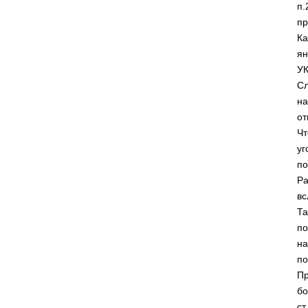
п.
пр
Ка
ян
УК
Сл
на
от
Чт
уг
по
Ра
вс
Та
по
на
по
Пр
бо
ст