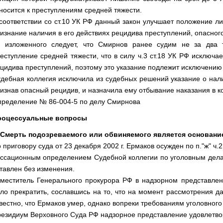
носится к преступлениям средней тяжести.
соответствии со ст.10 УК РФ данный закон улучшает положение ли
изнание наличия в его действиях рецидива преступлений, опасног
 изложенного следует, что Смирнов ранее судим не за два 
еступление средней тяжести, что в силу ч.3 ст.18 УК РФ исключа
цидива преступлений, поэтому это указание подлежит исключению 
дебная коллегия исключила из судебных решений указание о нал
изнав опасный рецидив, и назначила ему отбывание наказания в к
ределение № 86-004-5 по делу Смирнова
роцессуальные вопросы
 Смерть подозреваемого или обвиняемого является основани
 приговору суда от 23 декабря 2002 г. Ермаков осужден по п."ж" ч.2
ссационным определением Судебной коллегии по уголовным делам
тавлен без изменения.
меститель Генерального прокурора РФ в надзорном представлен
ло прекратить, сославшись на то, что на момент рассмотрения д
вестно, что Ермаков умер, однако вопреки требованиям уголовног
езидиум Верховного Суда РФ надзорное представление удовлетв