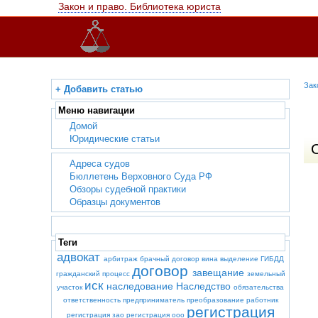
Закон и право. Библиотека юриста
Зак
+ Добавить статью
Меню навигации
Домой
Юридические статьи
Адреса судов
Бюллетень Верховного Суда РФ
Обзоры судебной практики
Образцы документов
Теги
адвокат
арбитраж
брачный договор
вина
выделение
ГИБДД
договор
завещание
гражданский процесс
земельный
иск
наследование
Наследство
участок
обязательства
ответственность
предприниматель
преобразование
работник
регистрация
регистрация зао
регистрация ооо