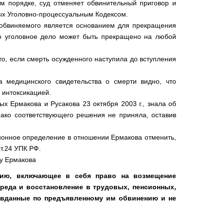
ом порядке, суд отменяет обвинительный приговор и
ых Уголовно-процессуальным Кодексом.
и обвиняемого является основанием для прекращения
о уголовное дело может быть прекращено на любой
о, если смерть осужденного наступила до вступления
 медицинского свидетельства о смерти видно, что
 интоксикацией.
х Ермакова и Русакова 23 октября 2003 г., знала об
нако соответствующего решения не приняла, оставив
ионное определение в отношении Ермакова отменить,
ст.24 УПК РФ.
у Ермакова
ацию, включающее в себя право на возмещение
реда и восстановление в трудовых, пенсионных,
вданные по предъявленному им обвинению и не