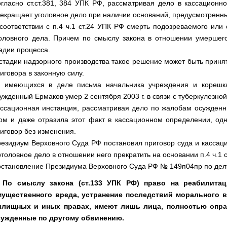
гласно ст.ст.381, 384 УПК РФ, рассматривая дело в кассационн
екращает уголовное дело при наличии оснований, предусмотренн
соответствии с п.4 ч.1 ст.24 УПК РФ смерть подозреваемого ил
оловного дела. Причем по смыслу закона в отношении умершег
адии процесса.
стадии надзорного производства такое решение может быть принят
иговора в законную силу.
 имеющихся в деле письма начальника учреждения и корешка
ужденный Ермаков умер 2 сентября 2003 г. в связи с туберкулезной
ссационная инстанция, рассматривая дело по жалобам осужденны
ом и даже отразила этот факт в кассационном определении, од
иговор без изменения.
езидиум Верховного Суда РФ постановил приговор суда и кассац
уголовное дело в отношении него прекратить на основании п.4 ч.1 
становление Президиума Верховного Суда РФ № 149п04пр по дел
. По смыслу закона (ст.133 УПК РФ) право на реабилит
мущественного вреда, устранение последствий морального в
илищных и иных правах, имеют лишь лица, полностью опра
сужденные по другому обвинению.