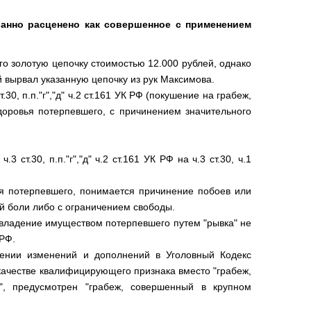
анно расценено как совершенное с применением
го золотую цепочку стоимостью 12.000 рублей, однако
й вырвал указанную цепочку из рук Максимова.
0, п.п."г","д" ч.2 ст.161 УК РФ (покушение на грабеж,
оровья потерпевшего, с причинением значительного
т.30, п.п."г","д" ч.2 ст.161 УК РФ на ч.3 ст.30, ч.1
я потерпевшего, понимается причинение побоев или
й боли либо с ограничением свободы.
авладение имуществом потерпевшего путем "рывка" не
 РФ.
сении изменений и дополнений в Уголовный Кодекс
 качестве квалифицирующего признака вместо "грабеж,
", предусмотрен "грабеж, совершенный в крупном