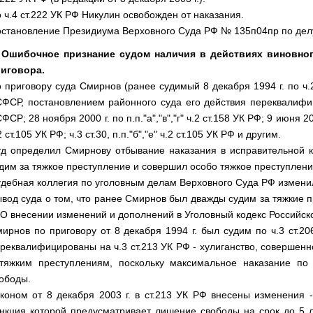
 ч.4 ст.222 УК РФ Никулин освобожден от наказания.
становление Президиума Верховного Суда РФ № 135п04пр по дел
. Ошибочное признание судом наличия в действиях виновно
иговора.
 приговору суда Смирнов (ранее судимый 8 декабря 1994 г. по ч.2
ФСР, постановлением районного суда его действия переквалифици
ФСР; 28 ноября 2000 г. по п.п."а","в","г" ч.2 ст.158 УК РФ; 9 июня 20
2 ст.105 УК РФ; ч.3 ст.30, п.п."б","е" ч.2 ст.105 УК РФ и другим.
д определил Смирнову отбывание наказания в исправительной к
дим за тяжкое преступление и совершил особо тяжкое преступлени
дебная коллегия по уголовным делам Верховного Суда РФ изменил
вод суда о том, что ранее Смирнов был дважды судим за тяжкие п
 "О внесении изменений и дополнений в Уголовный кодекс Российс
ирнов по приговору от 8 декабря 1994 г. был судим по ч.3 ст.20
реквалифицированы на ч.3 ст.213 УК РФ - хулиганство, совершенн
тяжким преступлениям, поскольку максимальное наказание п
ободы.
коном от 8 декабря 2003 г. в ст.213 УК РФ внесены изменения - 
нкция которой предусматривает лишение свободы на срок до 5 ле