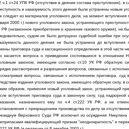
2 ч.1 ст.24 УПК РФ (отсутствие в деянии состава преступления), в 
еступность и наказуемость этого деяния были устранены новым уг
к следует из материалов уголовного дела, на момент вступления 
варя 2000 г.) нового уголовного закона, устраняющего преступност
 РФ (незаконное приобретение и хранение газового оружия), не бы
едовательно, судом не было допущено судебной ошибки при осуж
казуемость данного деяния не была устранена до вступления 
мены приговора суда и кассационного определения в этой части не
о касается вопроса о приведении состоявшихся в отношении Н
оловным законом, имеющим согласно ст.10 УК РФ обратную сил
рядке рассмотрения и разрешения вопросов, связанных с исполне
ссматривая вопросы, связанные с исполнением приговора, суд в
ледствие издания уголовного закона, имеющего обратную силу, в со
ким образом, применяя новый уголовный закон, устраняющий пре
сле вступления приговора суда в законную силу, суд надзорной
казания, назначенного ему по ч.4 ст.222 УК РФ, а не отме
становления с прекращением производства по делу за отсутствием
езидиум Верховного Суда РФ исключил из осуждения Никулина 
еприпасами квалифицирующий признак "неоднократность" и переква
.222 УК РФ (в редакции от 8 декабря 2003 г.).