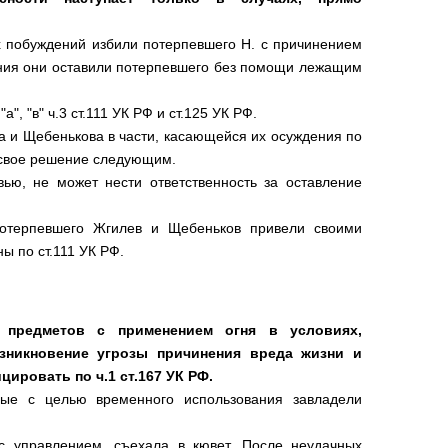
х побуждений избили потерпевшего Н. с причинением
иения они оставили потерпевшего без помощи лежащим
, "в" ч.3 ст.111 УК РФ и ст.125 УК РФ.
а и Щебенькова в части, касающейся их осуждения по
в свое решение следующим.
ю, не может нести ответственность за оставление
потерпевшего Жгилев и Щебеньков привели своими
 по ст.111 УК РФ.
 предметов с применением огня в условиях,
зникновение угрозы причинения вреда жизни и
ировать по ч.1 ст.167 УК РФ.
ные с целью временного использования завладели
с управлением, съехала в кювет. После неудачных