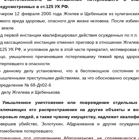
едусмотренных в ст.125 УК РФ.
чером 12 февраля 2000 года Жгилев и Щебеньков из хулигански
жкого вреда здоровью, опасного для жизни человека. После изб
 земле.
д первой инстанции квалифицировал действия осужденных по п.п. "а"
д кассационной инстанции отменил приговор в отношении Жгилев
.125 УК РФ, и уголовное дело в этой части прекратил, мотивирова
цо, умышленно причинившее потерпевшему тяжкий вред здоровь
терпевшего в опасности.
о данному делу установлено, что в беспомощное состояние 
ышленными преступными действиями, за что обоснованно осуждены
ределение № 68-Дп02-6
 делу Жгилева и Щебенькова
. Умышленное уничтожение или повреждение отдельных
сключающих его распространение на другие объекты и во
оровью людей, а также чужому имуществу, надлежит квалифиц
вершив убийство, Золотухин, Абдрахманов и другие осужден
томобилем потерпевшего.
томашина под управлением Абдрахманова, не справившегося 