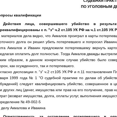
СУДЕБНАЯ ПРАКТ
ПО УГОЛОВНЫМ Д
опросы квалификации
. Действия лица, совершившего убийство в результа
реквалифицированы с п. "з" ч.2 ст.105 УК РФ на ч.1 ст.105 УК 
 материалов дела видно, что Акмалов проиграл в карты потерпевш
рточного долга он решил убить потерпевшего и попросил Ивакин
лга Акмалов и Ивакин предложили потерпевшему вернуть карто
едлагая оплатить долг полностью. Тогда Акмалов дважды выстрели
ким образом, в данном конкретном случае убийство было сове
орон, как осужденного, так и потерпевшего.
гласно диспозиции п. "з" ч.2 ст.105 УК РФ и п.11 постановления
варя 1999 года № 1 "О судебной практике по делам об убийстве"
буждений) следует квалифицировать убийство, совершенное в ц
и других лиц (денег, имущества или прав на его получение, прав 
трат (возврат имущества, долга, оплаты услуг, выполнения имущест
ределение № 49-002-5
 делу Акмалова и Ивакина
. Ответственность за оставление потерпевшего в опа