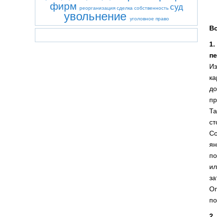
фирм
суд
реорганизация
сделка
собственность
увольнение
уголовное право
В
1
пе
Из
ка
до
пр
Та
ст
Со
ян
по
ил
за
Оп
по
2