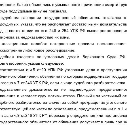
ирнов и Лахин обвинялись в умышленном причинении смерти груп
суде подсудимые вину не признали.
судебном заседании государственный обвинитель отказался 
дсудимых, указав, что не располагает достаточными доказательств
д, в соответствии со ст.ст.246 и 254 УПК РФ вынес постановлен
ирнова за недоказанностью их вины.
 кассационных жалобах потерпевшие просили постановление
ссмотрение либо новое расследование.
удебная коллегия по уголовным делам Верховного Суда РФ 
овлетворения, указав следующее.
соответствии с ч.5 ст.20 УПК РФ уголовные дела о преступлени
бличного обвинения, обвинение по которым поддерживает государ
гласно ч.7 ст.246 УПК РФ, если в ходе судебного разбирательства
едставленные доказательства не подтверждают предъявленно
винения и излагает суду мотивы отказа. Полный или частичный от
дебного разбирательства влечет за собой прекращение уголовного
ответствующей его части по основаниям, предусмотренным п.п.1 и 2 ч
гласно ч.9 ст.246 УПК РФ пересмотр определения или постановлен
сударственного обвинителя от обвинения допускается лишь при н