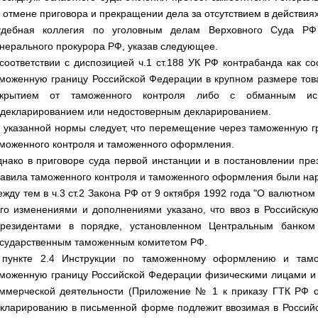
 отмене приговора и прекращении дела за отсутствием в действиях
удебная коллегия по уголовным делам Верховного Суда РФ 
нерального прокурора РФ, указав следующее.
соответствии с диспозицией ч.1 ст.188 УК РФ контрабанда как 
моженную границу Российской Федерации в крупном размере тов
окрытием от таможенного контроля либо с обманным исп
декларированием или недостоверным декларированием.
 указанной нормы следует, что перемещение через таможенную г
моженного контроля и таможенного оформления.
нако в приговоре суда первой инстанции и в постановлении през
авила таможенного контроля и таможенного оформления были на
жду тем в ч.3 ст.2 Закона РФ от 9 октября 1992 года "О валютно
го изменениями и дополнениями указано, что ввоз в Российск
ерезидентами в порядке, установленном Центральным банко
сударственным таможенным комитетом РФ.
 пункте 2.4 Инструкции по таможенному оформлению и тамо
моженную границу Российской Федерации физическими лицами и 
ммерческой деятельности (Приложение № 1 к приказу ГТК РФ от
кларированию в письменной форме подлежит ввозимая в Россий