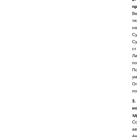
пр
Ве
тя
на
Су
Су
ст
Ли
по
П
ум
Оп
по
3
и
зд
Со
ав
Ав