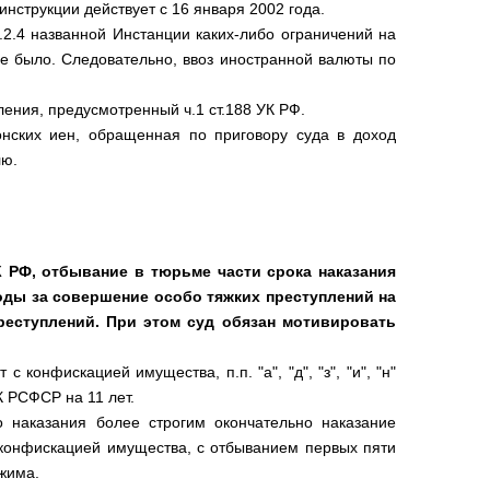
нструкции действует с 16 января 2002 года.
.2.4 названной Инстанции каких-либо ограничений на
е было. Следовательно, ввоз иностранной валюты по
ления, предусмотренный ч.1 ст.188 УК РФ.
нских иен, обращенная по приговору суда в доход
лю.
УК РФ, отбывание в тюрьме части срока наказания
ды за совершение особо тяжких преступлений на
реступлений. При этом суд обязан мотивировать
 конфискацией имущества, п.п. "а", "д", "з", "и", "н"
 УК РСФСР на 11 лет.
 наказания более строгим окончательно наказание
 конфискацией имущества, с отбыванием первых пяти
жима.