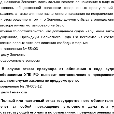
д, назначая Зенченко максимально возможное наказание в виде ли
степень общественной опасности совершенных преступлений,
казание, а также влияние назначенного наказания на исправление 
и этом решение о том, что Зенченко должен отбывать определенн
иговоре ничем мотивировано не было.
итывая то обстоятельство, что допущенное судом нарушение зако
ужденного, Президиум Верховного Суда РФ исключил из сост
нченко первых пяти лет лишения свободы в тюрьме.
становление № 55п03
 делу Зенченко
оцессуальные вопросы
. В случае отказа прокурора от обвинения в ходе суде
ребованиями УПК РФ выносит постановление о прекращени
азанном случае законом не предусмотрено.
ределение № 78-003-12
 делу Ременюка
. Полный или частичный отказ государственного обвинителя
лечет за собой прекращение уголовного дела или у
ответствующей его части по основаниям, предусмотренным п.п.1 