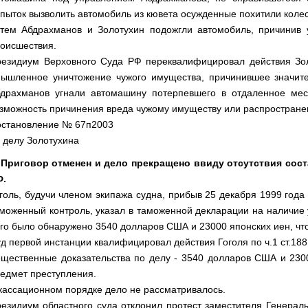
пыток вызволить автомобиль из кювета осужденные похитили колес
тем Абдрахманов и Золотухин подожгли автомобиль, причинив 
оисшествия.
езидиум Верховного Суда РФ переквалифицировал действия Золо
ышленное уничтожение чужого имущества, причинившее значите
драхманов угнали автомашину потерпевшего в отдаленное мес
зможность причинения вреда чужому имуществу или распространен
становление № 67п2003
 делу Золотухина
 Приговор отменен и дело прекращено ввиду отсутствия соста
Ф.
голь, будучи членом экипажа судна, прибыв 25 декабря 1999 года 
моженный контроль, указал в таможенной декларации на наличие
го было обнаружено 3540 долларов США и 23000 японских иен, что
д первой инстанции квалифицировал действия Гоголя по ч.1 ст.188
щественные доказательства по делу - 3540 долларов США и 2300
едмет преступления.
кассационном порядке дело не рассматривалось.
езидиум областного суда отклонил протест заместителя Генерал