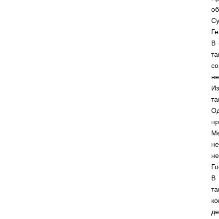
об
С
Ге
В 
та
с
не
Из
та
Од
пр
Ме
не
н
Го
В
та
ко
де