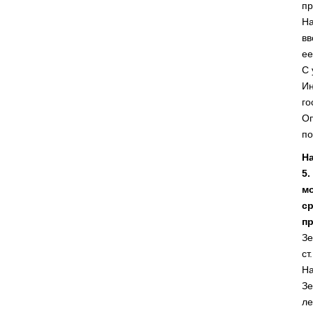
пр
На
вв
ее
С 
Ин
го
Оп
по
На
5.
м
с
пр
Зе
ст
На
Зе
ле