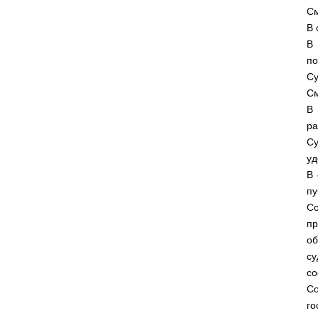
См
В 
В 
по
Су
См
В
ра
С
уд
В 
пу
Со
пр
об
су
со
Со
го