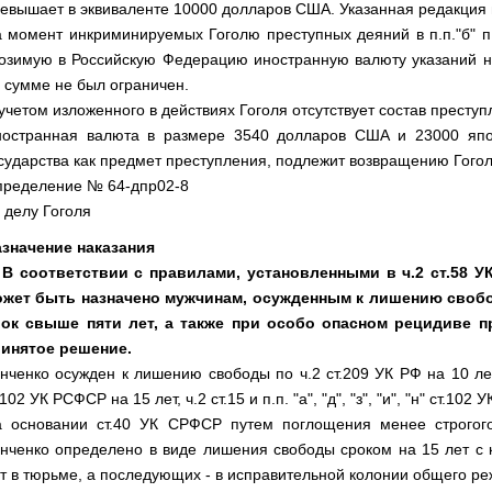
евышает в эквиваленте 10000 долларов США. Указанная редакция и
 момент инкриминируемых Гоголю преступных деяний в п.п."б" п
озимую в Российскую Федерацию иностранную валюту указаний н
 сумме не был ограничен.
учетом изложенного в действиях Гоголя отсутствует состав преступ
остранная валюта в размере 3540 долларов США и 23000 япо
сударства как предмет преступления, подлежит возвращению Гого
ределение № 64-дпр02-8
 делу Гоголя
значение наказания
 В соответствии с правилами, установленными в ч.2 ст.58 
ожет быть назначено мужчинам, осужденным к лишению свобо
рок свыше пяти лет, а также при особо опасном рецидиве п
инятое решение.
нченко осужден к лишению свободы по ч.2 ст.209 УК РФ на 10 лет с
.102 УК РСФСР на 15 лет, ч.2 ст.15 и п.п. "а", "д", "з", "и", "н" ст.102
 основании ст.40 УК СРФСР путем поглощения менее строгого
нченко определено в виде лишения свободы сроком на 15 лет с
т в тюрьме, а последующих - в исправительной колонии общего ре