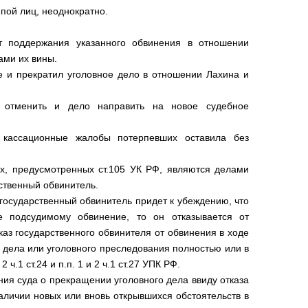
пой лиц, неоднократно.
от поддержания указанного обвинения в отношении
ами их вины.
ие и прекратил уголовное дело в отношении Лахина и
 отменить и дело направить на новое судебное
кассационные жалобы потерпевших оставила без
ях, предусмотренных ст.105 УК РФ, являются делами
ственный обвинитель.
 государственный обвинитель придет к убеждению, что
е подсудимому обвинение, то он отказывается от
каз государственного обвинителя от обвинения в ходе
 дела или уголовного преследования полностью или в
.1 ст.24 и п.п. 1 и 2 ч.1 ст.27 УПК РФ.
ия суда о прекращении уголовного дела ввиду отказа
аличии новых или вновь открывшихся обстоятельств в