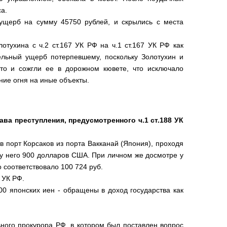
а.
ущерб на сумму 45750 рублей, и скрылись с места
тухина с ч.2 ст.167 УК РФ на ч.1 ст.167 УК РФ как
льный ущерб потерпевшему, поскольку Золотухин и
то и сожгли ее в дорожном кювете, что исключало
ие огня на иные объекты.
ва преступления, предусмотренного ч.1 ст.188 УК
в порт Корсаков из порта Вакканай (Япония), проходя
 у него 900 долларов США. При личном же досмотре у
 соответствовало 100 724 руб.
 УК РФ.
0 японских иен - обращены в доход государства как
ьного прокурора РФ, в котором был поставлен вопрос