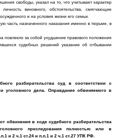
шения свободы, указал на то, что учитывает характер
 личность виновного, обстоятельства, смягчающие
осужденного и на условия жизни его семьи.
ую часть назначенного наказания именно в тюрьме, в
на повлекло за собой ухудшение правового положения
оявшихся судебных решений указание об отбывании
бного разбирательства суд в соответствии с
и уголовного дела. Оправдание обвиняемого в
 от обвинения в ходе судебного разбирательства
головного преследования полностью или в
и 2 ч.1 ст.24 и п.п.1 и 2 ч.1 ст.27 УПК РФ.