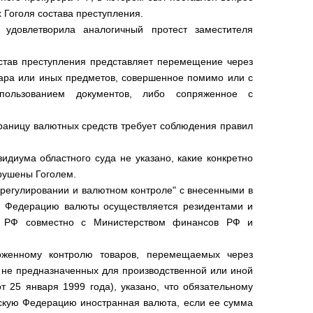
 Гоголя состава преступления.
удовлетворила аналогичный протест заместителя
состав преступления представляет перемещение через
ара или иных предметов, совершенное помимо или с
ользованием документов, либо сопряженное с
раницу валютных средств требует соблюдения правил
идиума областного суда не указано, какие конкретно
рушены Гоголем.
м регулировании и валютном контроле" с внесенными в
ую Федерацию валюты осуществляется резидентами и
м РФ совместно с Министерством финансов РФ и
женному контролю товаров, перемещаемых через
не предназначенных для производственной или иной
 25 января 1999 года), указано, что обязательному
скую Федерацию иностранная валюта, если ее сумма