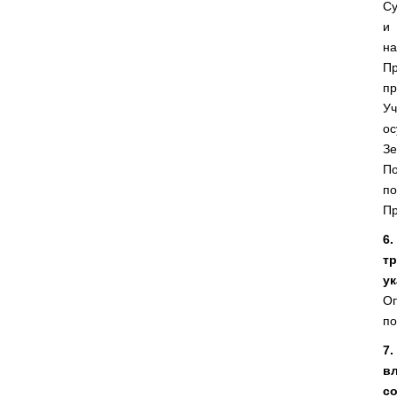
Су
и 
на
Пр
пр
Уч
ос
Зе
По
по
Пр
6
т
ук
Оп
по
7
в
со