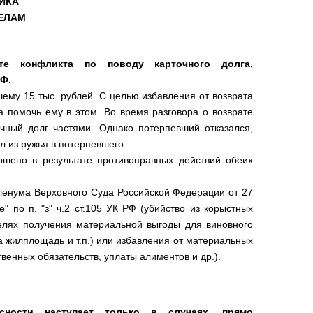
ИКА
ЕЛАМ
те конфликта по поводу карточного долга,
РФ.
ему 15 тыс. рублей. С целью избавления от возврата
а помочь ему в этом. Во время разговора о возврате
чный долг частями. Однако потерпевший отказался,
л из ружья в потерпевшего.
ршено в результате противоправных действий обеих
 Пленума Верховного Суда Российской Федерации от 27
 по п. "з" ч.2 ст.105 УК РФ (убийство из корыстных
елях получения материальной выгоды для виновного
на жилплощадь и т.п.) или избавления от материальных
венных обязательств, уплаты алиментов и др.).
сности наступает только в случаях, прямо