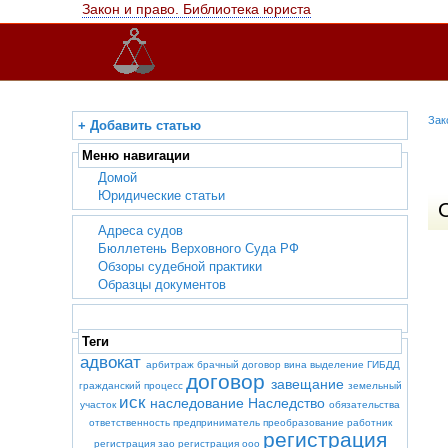
Закон и право. Библиотека юриста
Зак
+ Добавить статью
Меню навигации
Домой
Юридические статьи
Адреса судов
Бюллетень Верховного Суда РФ
Обзоры судебной практики
Образцы документов
Теги
адвокат
арбитраж
брачный договор
вина
выделение
ГИБДД
договор
завещание
гражданский процесс
земельный
иск
наследование
Наследство
участок
обязательства
ответственность
предприниматель
преобразование
работник
регистрация
регистрация зао
регистрация ооо