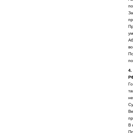
по
За
пр
Пр
ум
Аб
во
По
по
4.
Р
Го
та
не
Су
Ве
пр
В 
Пр